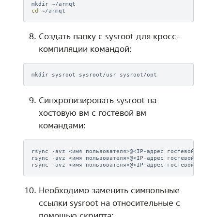
mkdir
cd
Создать папку с sysroot для кросс-
компиляции командой:
mkdir
sysroot
sysroot/usr
Синхронизировать sysroot на
хостовую вм с гостевой вм
командами:
rsync
-avz
<имя
пользователя>@<IP-адрес
гостевой
вм>:/
rsync
-avz
<имя
пользователя>@<IP-адрес
гостевой
вм>:/
rsync
-avz
<имя
пользователя>@<IP-адрес
гостевой
вм>:/
Необходимо заменить символьные
ссылки sysroot на относительные с
помощью скрипта: