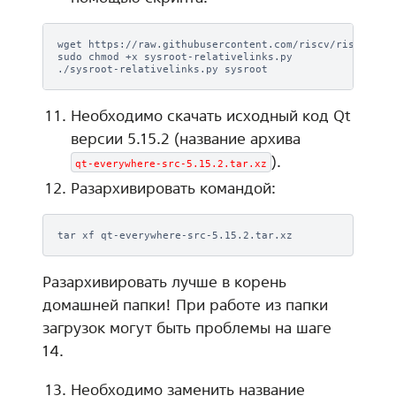
wget
https://raw.githubusercontent.com/riscv/riscv-poky
sudo
chmod
+x
sysroot-relativelinks.py

./sysroot-relativelinks.py
Необходимо скачать исходный код Qt
версии 5.15.2 (название архива
).
qt-everywhere-src-5.15.2.tar.xz
Разархивировать командой:
tar
xf
Разархивировать лучше в корень
домашней папки! При работе из папки
загрузок могут быть проблемы на шаге
14.
Необходимо заменить название