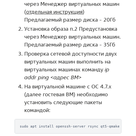
через Менеджер виртуальных машин
(
отдельная инструкция
)
Предлагаемый размер диска - 20Гб
Установка образа п.2 Предустановка
через Менеджер виртуальных машин.
Предлагаемый размер диска - 35Гб
Проверка сетевой доступности двух
виртуальных машин выполнить на
виртуальных машинах команду
ip
addr ping <адрес ВМ>
На виртуальной машине с ОС 4.7.x
(далее гостевая ВМ) необходимо
установить следующие пакеты
командой:
sudo
apt
install
openssh-server
rsync
qt5-qmake
libqt5