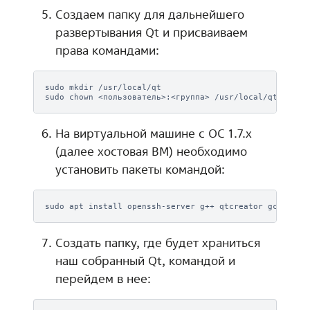
Создаем папку для дальнейшего
развертывания Qt и присваиваем
права командами:
sudo
mkdir
/usr/local/qt

sudo
chown
<пользователь>:<группа>
На виртуальной машине с ОС 1.7.x
(далее хостовая ВМ) необходимо
установить пакеты командой:
sudo
apt
install
openssh-server
g++
qtcreator
gcc-8-ar
Создать папку, где будет храниться
наш собранный Qt, командой и
перейдем в нее: