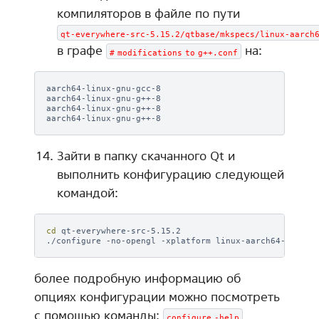
компиляторов в файле по пути
qt-everywhere-src-5.15.2/qtbase/mkspecs/linux-aarch
в графе
на:
#
modifications
to
g++.conf
aarch64-linux-gnu-gcc-8

aarch64-linux-gnu-g++-8

aarch64-linux-gnu-g++-8

Зайти в папку скачанного Qt и
выполнить конфигурацию следующей
командой:
cd
qt-everywhere-src-5.15.2

./configure
-no-opengl
-xplatform
linux-aarch64-gnu-g+
более подробную информацию об
опциях конфигурации можно посмотреть
с помощью команды:
configure
-help