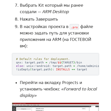
Выбрать Kit который мы ранее
создали —
ARM Desktop
Нажать Завершить
В настройках проекта в
файле
.pro
можно задать путь для установки
приложения на ARM (на ГОСТЕВОЙ
вм):
# Default rules for deployment.
qnx:
target.path
=
/tmp/
$$
{
TARGET
}
else
:
unix:!android:
target.path
=
/home/administrator
!isEmpty
(
target.path
)
:
INSTALLS
+=
Перейти на вкладку Projects и
установить чекбокс
«Forward to local
display»