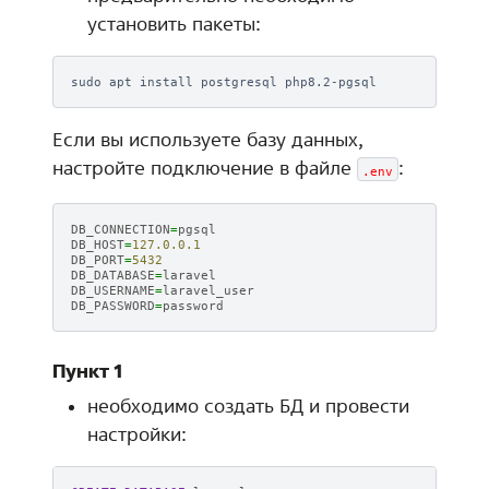
установить пакеты:
sudo
apt
install
postgresql
Если вы используете базу данных,
настройте подключение в файле
:
.env
DB_CONNECTION
=
pgsql
DB_HOST
=
127.0.0.1
DB_PORT
=
5432
DB_DATABASE
=
laravel
DB_USERNAME
=
laravel_user
DB_PASSWORD
=
password
Пункт 1
необходимо создать БД и провести
настройки: