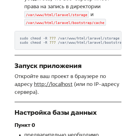
права на запись в директории
и
/var/www/html/laravel/storage
/var/www/html/laravel/bootstrap/cache
sudo
chmod
-R
777
/var/www/html/laravel/storage

sudo
chmod
-R
777
Запуск приложения
Откройте ваш проект в браузере по
адресу
http://localhost
(или по IP-адресу
сервера).
Настройка базы данных
Пункт 0
предварительно необходимо