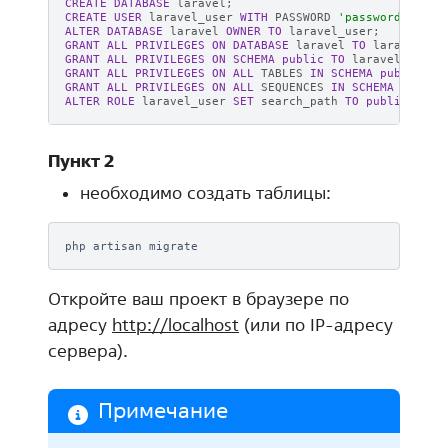
CREATE
DATABASE
laravel
;
CREATE
USER
laravel_user
WITH
PASSWORD
'password'
;
ALTER
DATABASE
laravel
OWNER
TO
laravel_user
;
GRANT
ALL
PRIVILEGES
ON
DATABASE
laravel
TO
laravel_us
GRANT
ALL
PRIVILEGES
ON
SCHEMA
public
TO
laravel_user
;
GRANT
ALL
PRIVILEGES
ON
ALL
TABLES
IN
SCHEMA
public
TO
GRANT
ALL
PRIVILEGES
ON
ALL
SEQUENCES
IN
SCHEMA
public
ALTER
ROLE
laravel_user
SET
search_path
TO
public
;
Пункт 2
необходимо создать таблицы:
php
artisan
Откройте ваш проект в браузере по
адресу
http://localhost
(или по IP-адресу
сервера).
Примечание