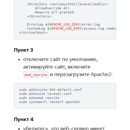
<Directory
AllowOverride
Require
all
</Directory>

ErrorLog
${
APACHE_LOG_DIR
}
CustomLog
${
APACHE_LOG_DIR
}
/access.log
combined

Пункт 3
отключите сайт по умолчанию,
активируйте сайт, включите
и перезагрузите Apache2:
mod_rewrite
sudo
a2dissite
000
-default.conf

sudo
a2ensite
laravel.conf

sudo
a2enmod
rewrite

sudo
systemctl
restart
Пункт 4
убедитесь, что веб-сервер имеет