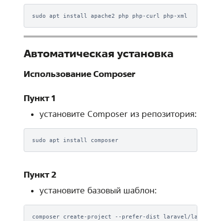
sudo
apt
install
apache2
php
php-curl
Автоматическая установка
Использование Composer
Пункт 1
установите Composer из репозитория:
sudo
apt
install
Пункт 2
установите базовый шаблон:
composer
create-project
--prefer-dist
laravel/laravel