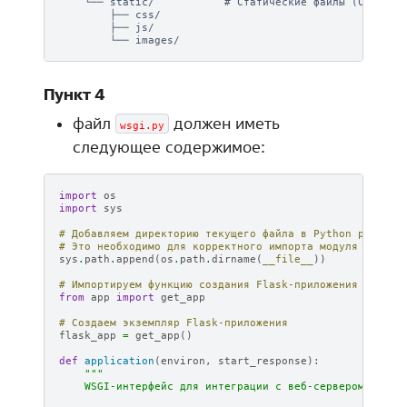
    └── static/           # Статические файлы (CSS, JS,
        ├── css/

        ├── js/

Пункт 4
файл
должен иметь
wsgi.py
следующее содержимое:
import
os
import
sys
# Добавляем директорию текущего файла в Python path
# Это необходимо для корректного импорта модуля app
sys
.
path
.
append
(
os
.
path
.
dirname
(
__file__
))
# Импортируем функцию создания Flask-приложения
from
app
import
get_app
# Создаем экземпляр Flask-приложения
flask_app
=
get_app
()
def
application
(
environ
,
start_response
):
"""
    WSGI-интерфейс для интеграции с веб-сервером