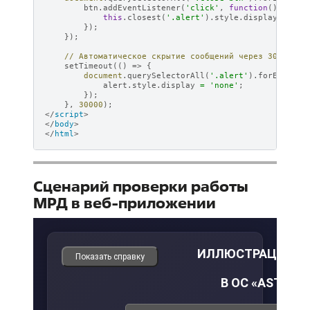
btn
.
addEventListener
(
'click'
,
function
()
{
this
.
closest
(
'.alert'
).
style
.
display
=
'no
});
});
// Автоматическое скрытие сообщений через 30 секун
setTimeout
(()
=>
{
document
.
querySelectorAll
(
'.alert'
).
forEach
(
al
alert
.
style
.
display
=
'none'
;
});
},
30000
);
</
script
>
</
body
>
</
html
>
Сценарий проверки работы
МРД в веб-приложении