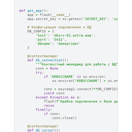
def
get_app
():
app
=
Flask
(
__name__
)
app
.
secret_key
=
os
.
getenv
(
'SECRET_KEY'
,
'your-sec
# Конфигурация подключения к БД
DB_CONFIG
=
{
'host'
:
'dbsrv-01.astra.aaa'
,
'port'
:
'5432'
,
'dbname'
:
'demoprimer'
}
@contextmanager
def
db_connection
():
"""Контекстный менеджер для работы с БД"""
conn
=
None
try
:
if
'KRB5CCNAME'
in
os
.
environ
:
os
.
environ
[
"KRB5CCNAME"
]
=
os
.
environ
.
conn
=
psycopg2
.
connect
(
**
DB_CONFIG
)
yield
conn
except
Exception
as
e
:
flash
(
f
"Ошибка подключения к базе данных: 
raise
finally
:
if
conn
:
conn
.
close
()
@contextmanager
def
db_cursor
():