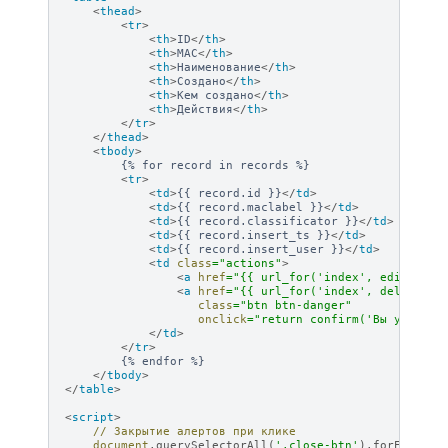
<
thead
>
<
tr
>
<
th
>
ID
</
th
>
<
th
>
MAC
</
th
>
<
th
>
Наименование
</
th
>
<
th
>
Создано
</
th
>
<
th
>
Кем создано
</
th
>
<
th
>
Действия
</
th
>
</
tr
>
</
thead
>
<
tbody
>
        {% for record in records %}

<
tr
>
<
td
>
{{ record.id }}
</
td
>
<
td
>
{{ record.maclabel }}
</
td
>
<
td
>
{{ record.classificator }}
</
td
>
<
td
>
{{ record.insert_ts }}
</
td
>
<
td
>
{{ record.insert_user }}
</
td
>
<
td
class
=
"actions"
>
<
a
href
=
"{{ url_for('index', edit=reco
<
a
href
=
"{{ url_for('index', delete=re
class
=
"btn btn-danger"
onclick
=
"return confirm('Вы уверены
</
td
>
</
tr
>
        {% endfor %}

</
tbody
>
</
table
>
<
script
>
// Закрытие алертов при клике
document
.
querySelectorAll
(
'.close-btn'
).
forEach
(
bt