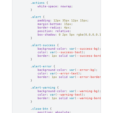
.
actions
{
white-space
:
nowrap
;
}
.
alert
{
padding
:
12
px
35
px
12
px
15
px
;
margin-bottom
:
15
px
;
border-radius
:
4
px
;
position
:
relative
;
box-shadow
:
0
2
px
5
px
rgba
(
0
,
0
,
0
,
0.1
);
}
.
alert-success
{
background-color
:
var
(
--success-bg
);
color
:
var
(
--success-text
);
border
:
1
px
solid
var
(
--success-border
);
}
.
alert-error
{
background-color
:
var
(
--error-bg
);
color
:
var
(
--error-text
);
border
:
1
px
solid
var
(
--error-border
);
}
.
alert-warning
{
background-color
:
var
(
--warning-bg
);
color
:
var
(
--warning-text
);
border
:
1
px
solid
var
(
--warning-border
);
}
.
close-btn
{
position
:
absolute
;