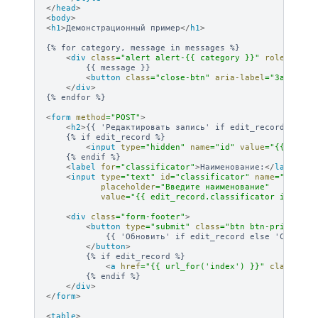
</
head
>
<
body
>
<
h1
>
Демонстрационный пример
</
h1
>
{% for category, message in messages %}

<
div
class
=
"alert alert-{{ category }}"
role
=
"aler
        {{ message }}

<
button
class
=
"close-btn"
aria-label
=
"Закрыть"
</
div
>
{% endfor %}

<
form
method
=
"POST"
>
<
h2
>
{{ 'Редактировать запись' if edit_record else 
    {% if edit_record %}

<
input
type
=
"hidden"
name
=
"id"
value
=
"{{ edit_
    {% endif %}

<
label
for
=
"classificator"
>
Наименование:
</
label
>
<
input
type
=
"text"
id
=
"classificator"
name
=
"classi
placeholder
=
"Введите наименование"
value
=
"{{ edit_record.classificator if edit
<
div
class
=
"form-footer"
>
<
button
type
=
"submit"
class
=
"btn btn-primary"
            {{ 'Обновить' if edit_record else 'Создать'
</
button
>
        {% if edit_record %}

<
a
href
=
"{{ url_for('index') }}"
class
=
"bt
        {% endif %}

</
div
>
</
form
>
<
table
>