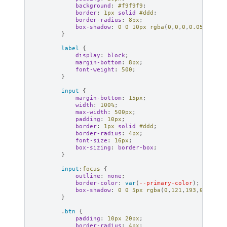
background
:
#f9f9f9
;
border
:
1
px
solid
#ddd
;
border-radius
:
8
px
;
box-shadow
:
0
0
10
px
rgba
(
0
,
0
,
0
,
0.05
);
}
label
{
display
:
block
;
margin-bottom
:
8
px
;
font-weight
:
500
;
}
input
{
margin-bottom
:
15
px
;
width
:
100
%
;
max-width
:
500
px
;
padding
:
10
px
;
border
:
1
px
solid
#ddd
;
border-radius
:
4
px
;
font-size
:
16
px
;
box-sizing
:
border-box
;
}
input
:
focus
{
outline
:
none
;
border-color
:
var
(
--primary-color
);
box-shadow
:
0
0
5
px
rgba
(
0
,
121
,
193
,
0.3
);
}
.
btn
{
padding
:
10
px
20
px
;
border-radius
:
4
px
;