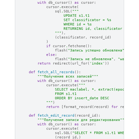
with
db_cursor
()
as
cursor
:
cursor
.
execute
(
sql
.
SQL
(
"""
                    UPDATE s1.t1
                    SET classificator = 
%s
                    WHERE id = 
%s
                    RETURNING id, classificator
                """
),
(
classificator
,
record_id
)
)
if
cursor
.
fetchone
():
flash
(
"Запись успешно обновлена"
,
"suc
else
:
flash
(
"Запись не обновлена"
,
"warning"
return
redirect
(
url_for
(
'index'
))
def
fetch_all_records
():
"""Получение всех записей"""
with
db_cursor
()
as
cursor
:
cursor
.
execute
(
"""
                SELECT maclabel, *, extract(epoch from
                FROM s1.t1
                ORDER BY insert_date DESC
            """
)
return
[
format_record
(
record
)
for
record
i
def
fetch_edit_record
(
record_id
):
"""Получение записи для редактирования"""
with
db_cursor
()
as
cursor
:
cursor
.
execute
(
sql
.
SQL
(
"SELECT * FROM s1.t1 WHERE id 
(
record_id
,)