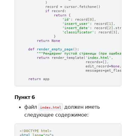
)
record
=
cursor
.
fetchone
()
if
record
:
return
{
'id'
:
record
[
0
],
'insert_user'
:
record
[
1
],
'insert_date'
:
record
[
2
]
.
strftime
(
'classificator'
:
record
[
3
],
}
return
None
def
render_empty_page
():
"""Рендеринг пустой страницы (при ошибках)"""
return
render_template
(
'index.html'
,
records
=
[],
edit_record
=
None
,
messages
=
get_flashed_me
return
app
Пункт 6
файл
должен иметь
index.html
следующее содержимое:
<!DOCTYPE html>
<
html
lang
=
"ru"
>