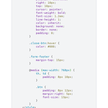
right
:
10
px
;
top
:
10
px
;
cursor
:
pointer
;
font-weight
:
bold
;
font-size
:
1.2
em
;
line-height
:
1
;
color
:
inherit
;
background
:
none
;
border
:
none
;
padding
:
0
;
}
.
close-btn
:
hover
{
color
:
#000
;
}
.
form-footer
{
margin-top
:
15
px
;
}
@
media
(
max-width
:
768px
)
{
th
,
td
{
padding
:
8
px
10
px
;
}
.
btn
{
padding
:
8
px
12
px
;
margin-right
:
5
px
;
font-size
:
13
px
;
}
}
</
style
>