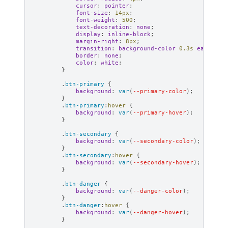
cursor
:
pointer
;
font-size
:
14
px
;
font-weight
:
500
;
text-decoration
:
none
;
display
:
inline-block
;
margin-right
:
8
px
;
transition
:
background-color
0.3
s
ease
;
border
:
none
;
color
:
white
;
}
.
btn-primary
{
background
:
var
(
--primary-color
);
}
.
btn-primary
:
hover
{
background
:
var
(
--primary-hover
);
}
.
btn-secondary
{
background
:
var
(
--secondary-color
);
}
.
btn-secondary
:
hover
{
background
:
var
(
--secondary-hover
);
}
.
btn-danger
{
background
:
var
(
--danger-color
);
}
.
btn-danger
:
hover
{
background
:
var
(
--danger-hover
);
}