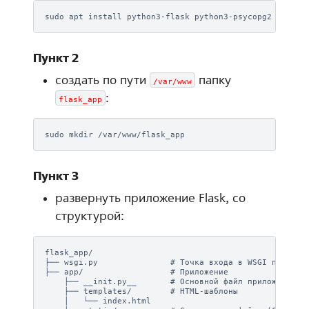
sudo
apt
install
python3-flask
Пункт 2
создать по пути
папку
/var/www
:
flask_app
sudo
mkdir
Пункт 3
развернуть приложение Flask, со
структурой:
flask_app/

├── wsgi.py               # Точка входа в WSGI приложен
├── app/                  # Приложение

    ├── __init.py__       # Основной файл приложения

    ├── templates/        # HTML-шаблоны

    │   └── index.html
