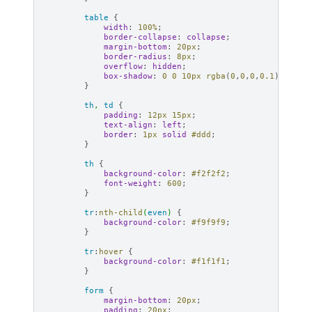
table
{
width
:
100
%
;
border-collapse
:
collapse
;
margin-bottom
:
20
px
;
border-radius
:
8
px
;
overflow
:
hidden
;
box-shadow
:
0
0
10
px
rgba
(
0
,
0
,
0
,
0.1
);
}
th
,
td
{
padding
:
12
px
15
px
;
text-align
:
left
;
border
:
1
px
solid
#ddd
;
}
th
{
background-color
:
#f2f2f2
;
font-weight
:
600
;
}
tr
:
nth-child
(
even
)
{
background-color
:
#f9f9f9
;
}
tr
:
hover
{
background-color
:
#f1f1f1
;
}
form
{
margin-bottom
:
20
px
;
padding
:
20
px
;