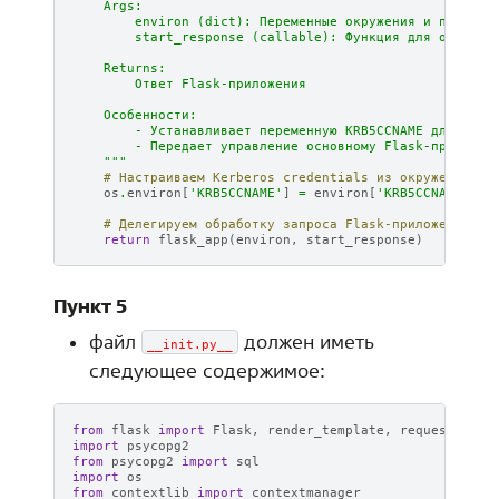
    Args:
        environ (dict): Переменные окружения и парамет
        start_response (callable): Функция для отправк
    Returns:
        Ответ Flask-приложения
    Особенности:
        - Устанавливает переменную KRB5CCNAME для Kerb
        - Передает управление основному Flask-приложен
    """
# Настраиваем Kerberos credentials из окружения WS
os
.
environ
[
'KRB5CCNAME'
]
=
environ
[
'KRB5CCNAME'
]
# Делегируем обработку запроса Flask-приложению
return
flask_app
(
environ
,
start_response
)
Пункт 5
файл
должен иметь
__init.py__
следующее содержимое:
from
flask
import
Flask
,
render_template
,
request
,
red
import
psycopg2
from
psycopg2
import
sql
import
os
from
contextlib
import
contextmanager