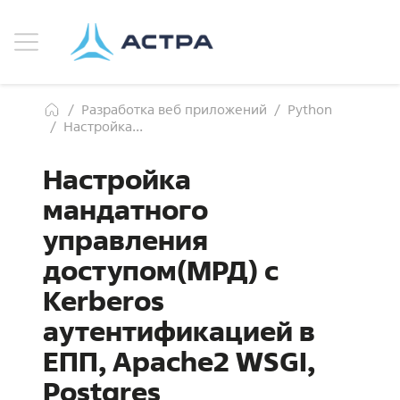
Разработка веб приложений
Python
Настройка...
Настройка
мандатного
управления
доступом(МРД) с
Kerberos
аутентификацией в
ЕПП, Apache2 WSGI,
Postgres