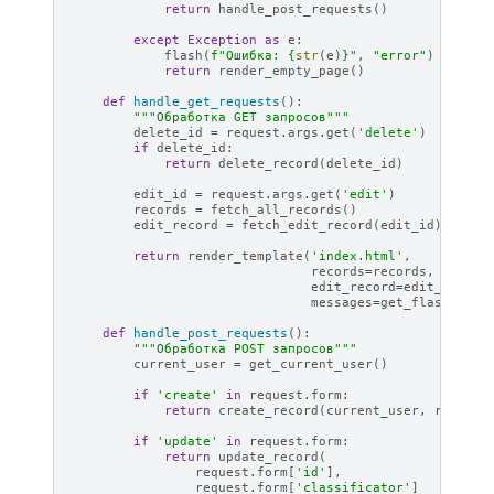
return
handle_post_requests
()
except
Exception
as
e
:
flash
(
f
"Ошибка: 
{
str
(
e
)
}
"
,
"error"
)
return
render_empty_page
()
def
handle_get_requests
():
"""Обработка GET запросов"""
delete_id
=
request
.
args
.
get
(
'delete'
)
if
delete_id
:
return
delete_record
(
delete_id
)
edit_id
=
request
.
args
.
get
(
'edit'
)
records
=
fetch_all_records
()
edit_record
=
fetch_edit_record
(
edit_id
)
if
ed
return
render_template
(
'index.html'
,
records
=
records
,
edit_record
=
edit_record
messages
=
get_flashed_me
def
handle_post_requests
():
"""Обработка POST запросов"""
current_user
=
get_current_user
()
if
'create'
in
request
.
form
:
return
create_record
(
current_user
,
request
if
'update'
in
request
.
form
:
return
update_record
(
request
.
form
[
'id'
],
request
.
form
[
'classificator'
]