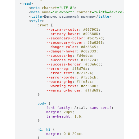
<
head
>
<
meta
charset
=
"UTF-8"
>
<
meta
name
=
"viewport"
content
=
"width=device-width,
<
title
>
Демонстрационный пример
</
title
>
<
style
>
:
root
{
--primary-color
:
#0079C1
;
--primary-hover
:
#00588D
;
--secondary-color
:
#6c757d
;
--secondary-hover
:
#5a6268
;
--danger-color
:
#dc3545
;
--danger-hover
:
#c82333
;
--success-bg
:
#d4edda
;
--success-text
:
#155724
;
--success-border
:
#c3e6cb
;
--error-bg
:
#f8d7da
;
--error-text
:
#721c24
;
--error-border
:
#f5c6cb
;
--warning-bg
:
#ffe8cc
;
--warning-text
:
#cc5500
;
--warning-border
:
#ffd699
;
}
body
{
font-family
:
Arial
,
sans-serif
;
margin
:
20
px
;
line-height
:
1.6
;
}
h1
,
h2
{
margin
:
0
0
20
px
;
}