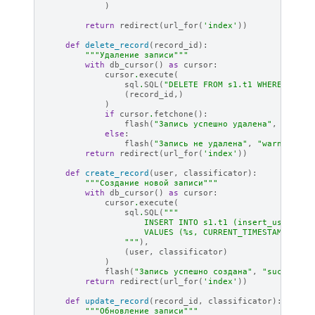
)
return
redirect
(
url_for
(
'index'
))
def
delete_record
(
record_id
):
"""Удаление записи"""
with
db_cursor
()
as
cursor
:
cursor
.
execute
(
sql
.
SQL
(
"DELETE FROM s1.t1 WHERE id = 
(
record_id
,)
)
if
cursor
.
fetchone
():
flash
(
"Запись успешно удалена"
,
"succe
else
:
flash
(
"Запись не удалена"
,
"warning"
)
return
redirect
(
url_for
(
'index'
))
def
create_record
(
user
,
classificator
):
"""Создание новой записи"""
with
db_cursor
()
as
cursor
:
cursor
.
execute
(
sql
.
SQL
(
"""
                    INSERT INTO s1.t1 (insert_user, in
                    VALUES (
%s
, CURRENT_TIMESTAMP, 
%s
)
                """
),
(
user
,
classificator
)
)
flash
(
"Запись успешно создана"
,
"success"
)
return
redirect
(
url_for
(
'index'
))
def
update_record
(
record_id
,
classificator
):
"""Обновление записи"""