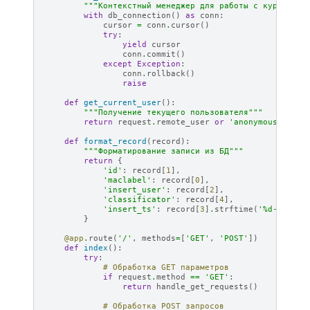
"""Контекстный менеджер для работы с курсором"
with
db_connection
()
as
conn
:
cursor
=
conn
.
cursor
()
try
:
yield
cursor
conn
.
commit
()
except
Exception
:
conn
.
rollback
()
raise
def
get_current_user
():
"""Получение текущего пользователя"""
return
request
.
remote_user
or
'anonymous'
def
format_record
(
record
):
"""Форматирование записи из БД"""
return
{
'id'
:
record
[
1
],
'maclabel'
:
record
[
0
],
'insert_user'
:
record
[
2
],
'classificator'
:
record
[
4
],
'insert_ts'
:
record
[
3
]
.
strftime
(
'
%d
-%m-%Y 
}
@app
.
route
(
'/'
,
methods
=
[
'GET'
,
'POST'
])
def
index
():
try
:
# Обработка GET параметров
if
request
.
method
==
'GET'
:
return
handle_get_requests
()
# Обработка POST запросов