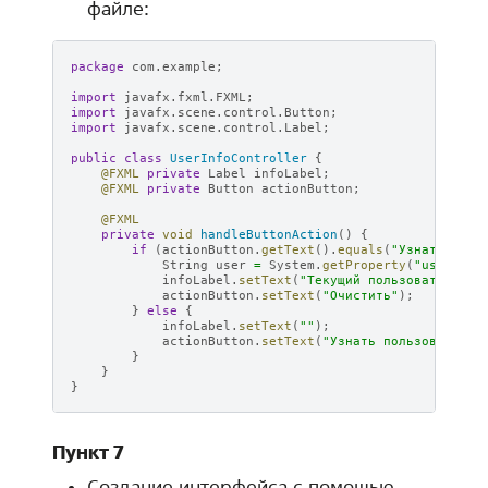
файле:
package
com.example
;
import
javafx.fxml.FXML
;
import
javafx.scene.control.Button
;
import
javafx.scene.control.Label
;
public
class
UserInfoController
{
@FXML
private
Label
infoLabel
;
@FXML
private
Button
actionButton
;
@FXML
private
void
handleButtonAction
()
{
if
(
actionButton
.
getText
().
equals
(
"Узнать поль
String
user
=
System
.
getProperty
(
"user.nam
infoLabel
.
setText
(
"Текущий пользователь: "
actionButton
.
setText
(
"Очистить"
);
}
else
{
infoLabel
.
setText
(
""
);
actionButton
.
setText
(
"Узнать пользователя"
}
}
}
Пункт 7
Создание интерфейса с помощью