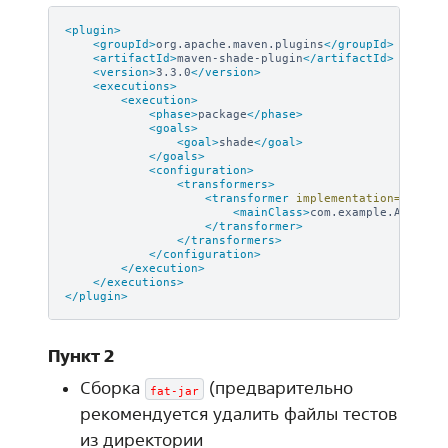
<plugin>
<groupId>
org.apache.maven.plugins
</groupId>
<artifactId>
maven-shade-plugin
</artifactId>
<version>
3.3.0
</version>
<executions>
<execution>
<phase>
package
</phase>
<goals>
<goal>
shade
</goal>
</goals>
<configuration>
<transformers>
<transformer
implementation=
"org.a
<mainClass>
com.example.App
</ma
</transformer>
</transformers>
</configuration>
</execution>
</executions>
</plugin>
Пункт 2
Сборка
(предварительно
fat-jar
рекомендуется удалить файлы тестов
из директории