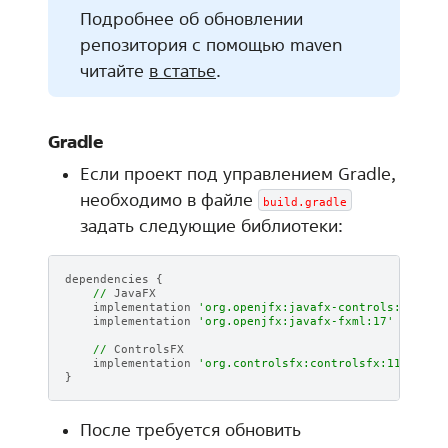
Подробнее об обновлении
репозитория с помощью maven
читайте
в статье
.
Gradle
Если проект под управлением Gradle,
необходимо в файле
build.gradle
задать следующие библиотеки:
dependencies
{
//
JavaFX
implementation
'org.openjfx:javafx-controls:17'
implementation
'org.openjfx:javafx-fxml:17'
//
ControlsFX
implementation
'org.controlsfx:controlsfx:11.1.2'
}
После требуется обновить