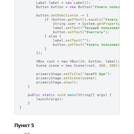
Label
label
=
new
Label
();
Button
button
=
new
Button
(
"Узнать пользовател
button
.
setOnAction
(
e
->
{
if
(
button
.
getText
().
equals
(
"Узнать пользо
String
user
=
System
.
getProperty
(
"user
label
.
setText
(
"Текущий пользователь: "
button
.
setText
(
"Очистить"
);
}
else
{
label
.
setText
(
""
);
button
.
setText
(
"Узнать пользователя"
);
}
});
VBox
root
=
new
VBox
(
10
,
button
,
label
);
Scene
scene
=
new
Scene
(
root
,
300
,
200
);
primaryStage
.
setTitle
(
"JavaFX App"
);
primaryStage
.
setScene
(
scene
);
primaryStage
.
show
();
}
public
static
void
main
(
String
[]
args
)
{
launch
(
args
);
}
}
Пункт 5