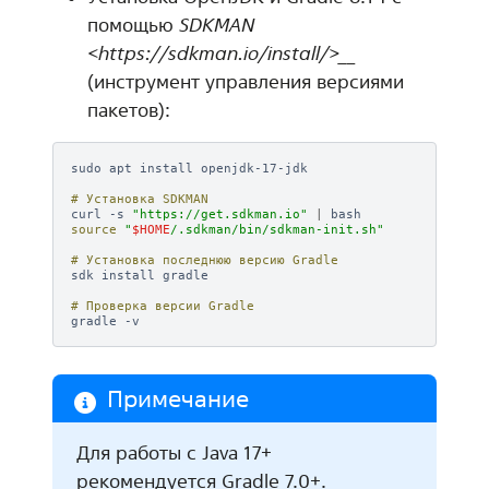
помощью
SDKMAN
<https://sdkman.io/install/>__
(инструмент управления версиями
пакетов):
sudo
apt
install
openjdk-17-jdk

# Установка SDKMAN
curl
-s
"https://get.sdkman.io"
|
source
"
$HOME
/.sdkman/bin/sdkman-init.sh"
# Установка последнюю версию Gradle
sdk
install
gradle

# Проверка версии Gradle
gradle
Примечание
Для работы с Java 17+
рекомендуется Gradle 7.0+.