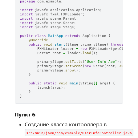
package
com.example
;
import
javafx.application.Application
;
import
javafx.fxml.FXMLLoader
;
import
javafx.scene.Parent
;
import
javafx.scene.Scene
;
import
javafx.stage.Stage
;
public
class
MainApp
extends
Application
{
@Override
public
void
start
(
Stage
primaryStage
)
throws
Excep
FXMLLoader
loader
=
new
FXMLLoader
(
getClass
().
Parent
root
=
loader
.
load
();
primaryStage
.
setTitle
(
"User Info App"
);
primaryStage
.
setScene
(
new
Scene
(
root
,
300
,
200
primaryStage
.
show
();
}
public
static
void
main
(
String
[]
args
)
{
launch
(
args
);
}
}
Пункт 6
Создание класса контроллера в
src/main/java/com/example/UserInfoController.java