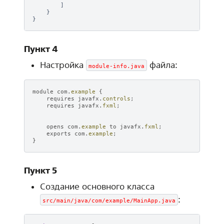
        ]

    }

Пункт 4
Настройка
файла:
module-info.java
module
com
.
example
{
requires
javafx
.
controls
;
requires
javafx
.
fxml
;
opens
com
.
example
to
javafx
.
fxml
;
exports
com
.
example
;
}
Пункт 5
Создание основного класса
:
src/main/java/com/example/MainApp.java