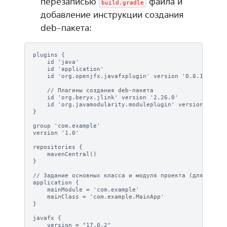
перезаписью
файла и
build.gradle
добавление инструкции создания
deb-пакета:
plugins {

    id 'java'

    id 'application'

    id 'org.openjfx.javafxplugin' version '0.0.13' // П
    // Плагины создания deb-пакета

    id 'org.beryx.jlink' version '2.26.0'

    id 'org.javamodularity.moduleplugin' version '1.8.1
}

group 'com.example'

version '1.0'

repositories {

    mavenCentral()

}

// Задание основных класса и модуля проекта (для deb-па
application {

    mainModule = 'com.example'

    mainClass = 'com.example.MainApp'

}

javafx {

    version = "17.0.2"
