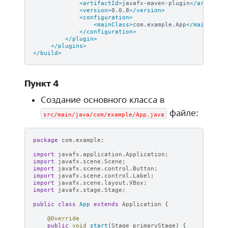
<artifactId>
javafx-maven-plugin
</artifact
<version>
0.0.8
</version>
<configuration>
<mainClass>
com.example.App
</mainClass
</configuration>
</plugin>
</plugins>
</build>
Пункт 4
Создание основного класса в
файле:
src/main/java/com/example/App.java
package
com.example
;
import
javafx.application.Application
;
import
javafx.scene.Scene
;
import
javafx.scene.control.Button
;
import
javafx.scene.control.Label
;
import
javafx.scene.layout.VBox
;
import
javafx.stage.Stage
;
public
class
App
extends
Application
{
@Override
public
void
start
(
Stage
primaryStage
)
{