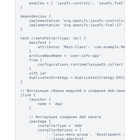
    modules = [ 'javafx.controls', 'javafx.fxml' ]

}

dependencies {

    implementation 'org.openjfx:javafx-controls:17'

    implementation 'org.openjfx:javafx-fxml:17'

}

task createFatJar(type: Jar) {

    manifest {

        attributes 'Main-Class': 'com.example.MainApp'

    }

    archiveBaseName = 'user-info-app'

    from {

        configurations.runtimeClasspath.collect { it.is
    }

    with jar

    duplicatesStrategy = DuplicatesStrategy.EXCLUDE

}

// Инструкция сборки модулей и создания deb-пакета

jlink {

    launcher {

        name = 'App'

    }

    // Инструкция создания deb пакета

    jpackage {

        installerType = 'deb'

        installerOptions = [

            '--linux-menu-group', 'Development',

            '--linux-shortcut'
