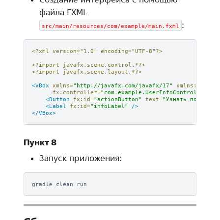
файла FXML
:
src/main/resources/com/example/main.fxml
<?xml version="1.0" encoding="UTF-8"?>
<?import javafx.scene.control.*?>
<?import javafx.scene.layout.*?>
<VBox
xmlns=
"http://javafx.com/javafx/17"
xmlns:fx=
"ht
fx:controller=
"com.example.UserInfoController"
s
<Button
fx:id=
"actionButton"
text=
"Узнать пользова
<Label
fx:id=
"infoLabel"
/>
</VBox>
Пункт 8
Запуск приложения:
gradle
clean