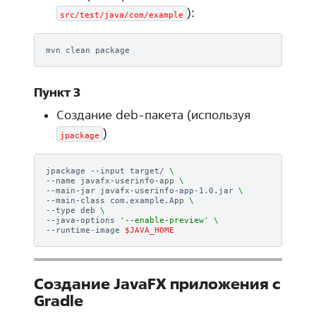
):
src/test/java/com/example
mvn
clean
Пункт 3
Создание deb-пакета (используя
)
jpackage
jpackage
--input
target/
\
--name
javafx-userinfo-app
\
--main-jar
javafx-userinfo-app-1.0.jar
\
--main-class
com.example.App
\
--type
deb
\
--java-options
'--enable-preview'
\
--runtime-image
$JAVA_HOME
Создание JavaFX приложения с
Gradle