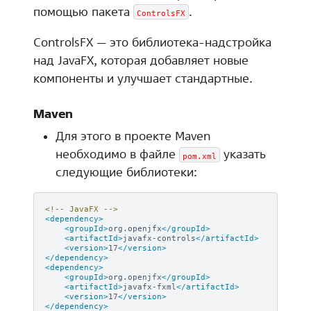
помощью пакета
.
ControlsFX
ControlsFX — это библиотека-надстройка
над JavaFX, которая добавляет новые
компоненты и улучшает стандартные.
Maven
Для этого в проекте Maven
необходимо в файле
указать
pom.xml
следующие библиотеки:
<!-- JavaFX -->
<dependency>
<groupId>
org.openjfx
</groupId>
<artifactId>
javafx-controls
</artifactId>
<version>
17
</version>
</dependency>
<dependency>
<groupId>
org.openjfx
</groupId>
<artifactId>
javafx-fxml
</artifactId>
<version>
17
</version>
</dependency>