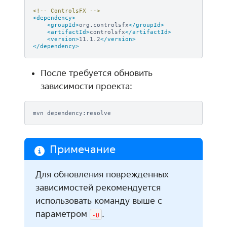
<!-- ControlsFX -->
<dependency>
<groupId>
org.controlsfx
</groupId>
<artifactId>
controlsfx
</artifactId>
<version>
11.1.2
</version>
</dependency>
После требуется обновить
зависимости проекта:
mvn
Примечание
Для обновления поврежденных
зависимостей рекомендуется
использовать команду выше с
параметром
.
-U