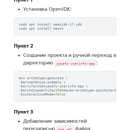
Установка OpenJDK:
sudo
apt
install
openjdk-17-jdk

sudo
apt
install
Пункт 2
Создание проекта и ручной переход в
директорию
:
javafx-userinfo-app
mvn
archetype:generate
\
-DgroupId
=
com.example
\
-DartifactId
=
javafx-userinfo-app
\
-DarchetypeArtifactId
=
maven-archetype-quickstart
\
-DinteractiveMode
=
false
Пункт 3
Добавление зависимостей
перезаписью
файла:
pom.xml