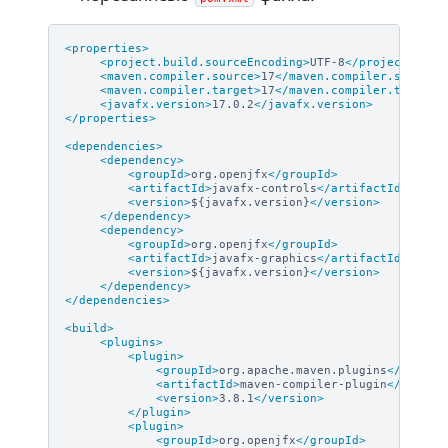
<properties>
<project.build.sourceEncoding>
UTF-8
</project.buil
<maven.compiler.source>
17
</maven.compiler.source>
<maven.compiler.target>
17
</maven.compiler.target>
<javafx.version>
17.0.2
</javafx.version>
</properties>
<dependencies>
<dependency>
<groupId>
org.openjfx
</groupId>
<artifactId>
javafx-controls
</artifactId>
<version>
${javafx.version}
</version>
</dependency>
<dependency>
<groupId>
org.openjfx
</groupId>
<artifactId>
javafx-graphics
</artifactId>
<version>
${javafx.version}
</version>
</dependency>
</dependencies>
<build>
<plugins>
<plugin>
<groupId>
org.apache.maven.plugins
</groupI
<artifactId>
maven-compiler-plugin
</artifa
<version>
3.8.1
</version>
</plugin>
<plugin>
<groupId>
org.openjfx
</groupId>