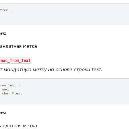
free
(
rs:
андатная метка
mac_from_text
т мандатную метку на основе строки text.
rom_text
(
mac
,
char
*
text
rs:
андатная метка