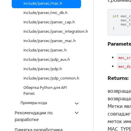
include/parsec/mac.h
include/parsec/mic_db.h
int
mac_c
mac_t
include/parsec/parsec_cap.h
mac_t
)
include/parsec/parsec_integration.h
include/parsec/parsec_mac.h
Paramete
include/parsec/parsec.h
mac_sr
include/parsec/pdp_aux.h
mac_ds
include/parsec/pdp.h
Returns:
include/parsec/pdp_common.h
Обертка Python для API
возвращае
Parsec
возвращае
Примеры кода
Метки яв
Рекомендации по
совпадае
разработке
меток им
MAC_TYPE
Памятка разработчика