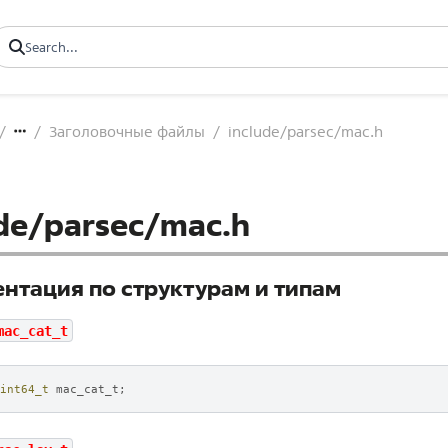
Заголовочные файлы
include/parsec/mac.h
ude/parsec/mac.h
нтация по структурам и типам
mac_cat_t
int64_t
mac_cat_t
;