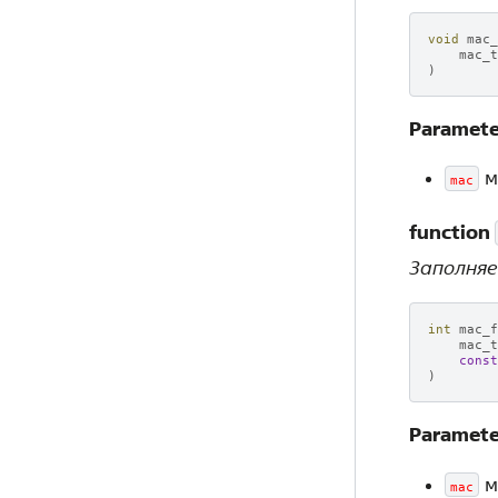
void
mac_
mac_t
)
Paramete
м
mac
function
Заполняе
int
mac_f
mac_t
const
)
Paramete
м
mac