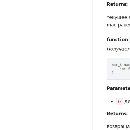
Returns:
текущее з
mac раве
function
Получаем
mac_t
mac
int
f
)
Paramete
де
fd
Returns:
возвраща