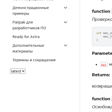
Демонстрационные
function
примеры
Проверка
Flatpak для
разработчиков ПО
int
mac_e
Ready for Astra
mac_t
)
Дополнительные
материалы
Paramete
Термины и сокращения
м
mac
Returns:
возвращае
function
Освобожд