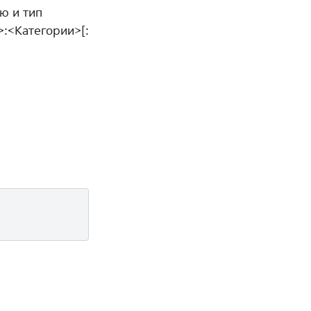
ю и тип
:<Категории>[: