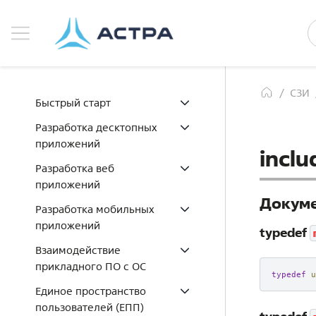
СЗИ
Быстрый старт
Разработка десктопных
приложений
incl
Разработка веб
приложений
Докуме
Разработка мобильных
приложений
typedef
Взаимодействие
прикладного ПО с ОС
typedef
u
Единое пространство
пользователей (ЕПП)