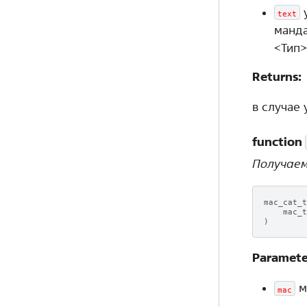
у
text
манда
<Тип>
Returns:
в случае 
function
Получаем
mac_cat_t
mac_t
)
Paramete
м
mac