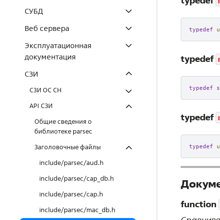
typedef
СУБД
Веб сервера
typedef
u
Эксплуатационная
документация
typedef
СЗИ
typedef
s
СЗИ ОС СН
API СЗИ
typedef
Общие сведения о
библиотеке parsec
typedef
u
Заголовочные файлы
include/parsec/aud.h
include/parsec/cap_db.h
Докуме
include/parsec/cap.h
function
include/parsec/mac_db.h
Сравнива