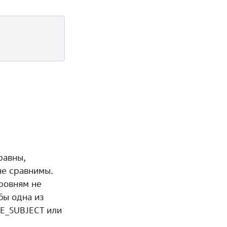
равны,
не сравнимы.
ровням не
бы одна из
PE_SUBJECT или