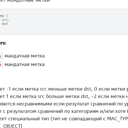
mp
(
src
,
dst
rs:
мандатная метка
c
мандатная метка
t
т -1 если метка src меньше метки dst, 0 если метки 
т 1 если метка src больше метки dst, -2 если метки 
ляются несравнимыми если результат сравнений по у
т с результатом сравнений по категориям и/или хотя 
еет специальный тип (тип не совпадающий с MAC_TY
_OBJECT)