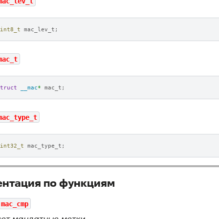
mac_lev_t
int8_t
mac_lev_t
;
mac_t
truct
__mac
*
mac_t
;
mac_type_t
int32_t
mac_type_t
;
нтация по функциям
mac_cmp
ет мандатные метки