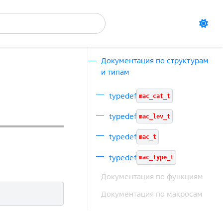
Документация по структурам
и типам
typedef
mac_cat_t
typedef
mac_lev_t
typedef
mac_t
typedef
mac_type_t
Документация по функциям
Документация по макросам