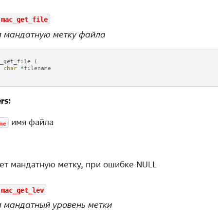
mac_get_file
 мандатную метку файла
_get_file
(
char
*
filename
rs:
имя файла
me
ет мандатную метку, при ошибке NULL
mac_get_lev
 мандатный уровень метки