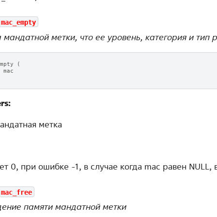
mac_empty
 мандатной метки, что ee уровень, категория и тип 
mpty
(
mac
rs:
андатная метка
т 0, при ошибке -1, в случае когда mac равен NULL, 
mac_free
ение памяти мандатной метки