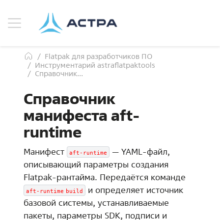
Flatpak для разработчиков ПО
Инструментарий astraflatpaktools
Справочник...
Справочник
манифеста aft-
runtime
Манифест
— YAML-файл,
aft-runtime
описывающий параметры создания
Flatpak-рантайма. Передаётся команде
и определяет источник
aft-runtime
build
базовой системы, устанавливаемые
пакеты, параметры SDK, подписи и