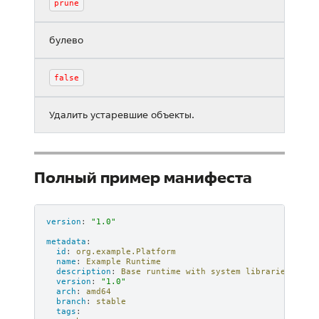
prune
булево
false
Удалить устаревшие объекты.
Полный пример манифеста
version
:
"1.0"
metadata
:
id
:
org.example.Platform
name
:
Example Runtime
description
:
Base runtime with system libraries
version
:
"1.0"
arch
:
amd64
branch
:
stable
tags
: