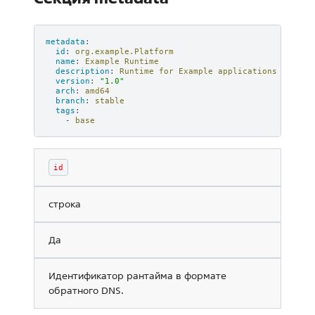
metadata
:
id
:
org.example.Platform
name
:
Example Runtime
description
:
Runtime for Example applications
version
:
"1.0"
arch
:
amd64
branch
:
stable
tags
:
-
base
id
строка
Да
Идентификатор рантайма в формате
обратного DNS.