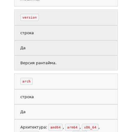
version
строка
Да
Версия рантайма.
arch
строка
Да
Архитектура:
,
,
,
amd64
arm64
x86_64