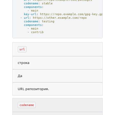
codename
:
stable
components
:
-
main
key-url
:
https://repo.example.com/gpg-key.gpg
-
url
:
https://other.example.com/repo
codename
:
testing
components
:
-
main
-
contrib
url
строка
Да
URL репозитория.
codename