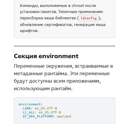
Команды, выполняемые в chroot после
установки пакетов. Типичные применения:
пересборка кеша библиотек (
),
ldconfig
обновление сертификатов, генерация кеша
шрифтов.
Секция environment
Переменные окружения, встраиваемые в
метаданные рантайма. Эти переменные
будут доступны всем приложениям,
использующим рантайм.
environment
:
LANG
:
en_US.UTF-8
LC_ALL
:
en_US.UTF-8
QT_QPA_PLATFORM
:
wayland