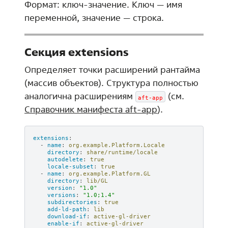
Формат: ключ-значение. Ключ — имя
переменной, значение — строка.
Секция extensions
Определяет точки расширений рантайма
(массив объектов). Структура полностью
аналогична расширениям
(см.
aft-app
Справочник манифеста aft-app
).
extensions
:
-
name
:
org.example.Platform.Locale
directory
:
share/runtime/locale
autodelete
:
true
locale-subset
:
true
-
name
:
org.example.Platform.GL
directory
:
lib/GL
version
:
"1.0"
versions
:
"1.0;1.4"
subdirectories
:
true
add-ld-path
:
lib
download-if
:
active-gl-driver
enable-if
:
active-gl-driver