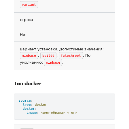
variant
строка
Нет
Вариант установки. Допустимые значения:
,
,
. По
minbase
buildd
fakechroot
умолчанию:
.
minbase
Тип docker
source
:
type
:
docker
docker
:
image
:
<имя-образа>:<тег>