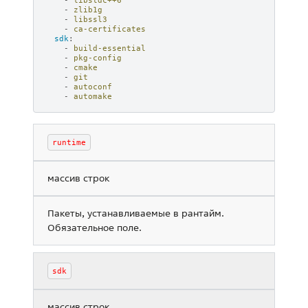
-
zlib1g
-
libssl3
-
ca-certificates
sdk
:
-
build-essential
-
pkg-config
-
cmake
-
git
-
autoconf
-
automake
runtime
массив строк
Пакеты, устанавливаемые в рантайм.
Обязательное поле.
sdk
массив строк