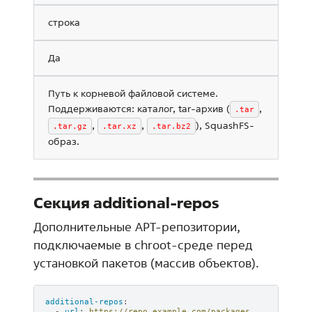
строка
Да
Путь к корневой файловой системе.
Поддерживаются: каталог, tar-архив (
,
.tar
,
,
), SquashFS-
.tar.gz
.tar.xz
.tar.bz2
образ.
Секция additional-repos
Дополнительные APT-репозитории,
подключаемые в chroot-среде перед
установкой пакетов (массив объектов).
additional-repos
:
-
url
:
https://repo.example.com/packages