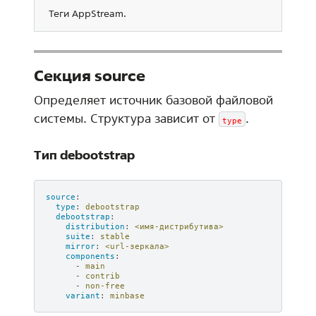
Теги AppStream.
Секция source
Определяет источник базовой файловой
системы. Структура зависит от
.
type
Тип debootstrap
source
:
type
:
debootstrap
debootstrap
:
distribution
:
<имя-дистрибутива>
suite
:
stable
mirror
:
<url-зеркала>
components
:
-
main
-
contrib
-
non-free
variant
:
minbase