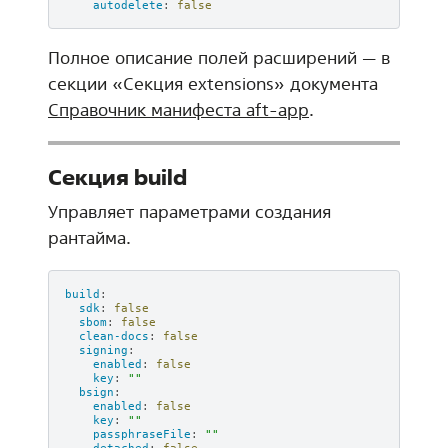
autodelete
:
false
Полное описание полей расширений — в
секции «Секция extensions» документа
Справочник манифеста aft-app
.
Секция build
Управляет параметрами создания
рантайма.
build
:
sdk
:
false
sbom
:
false
clean-docs
:
false
signing
:
enabled
:
false
key
:
""
bsign
:
enabled
:
false
key
:
""
passphraseFile
:
""
detached
:
false