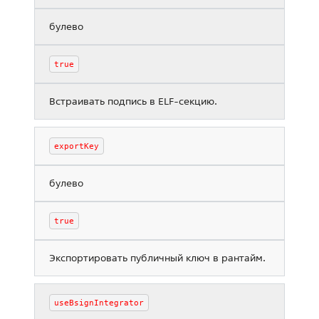
булево
true
Встраивать подпись в ELF-секцию.
exportKey
булево
true
Экспортировать публичный ключ в рантайм.
useBsignIntegrator