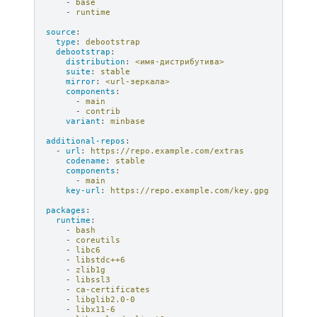
-
base
-
runtime
source
:
type
:
debootstrap
debootstrap
:
distribution
:
<имя-дистрибутива>
suite
:
stable
mirror
:
<url-зеркала>
components
:
-
main
-
contrib
variant
:
minbase
additional-repos
:
-
url
:
https://repo.example.com/extras
codename
:
stable
components
:
-
main
key-url
:
https://repo.example.com/key.gpg
packages
:
runtime
:
-
bash
-
coreutils
-
libc6
-
libstdc++6
-
zlib1g
-
libssl3
-
ca-certificates
-
libglib2.0-0
-
libx11-6