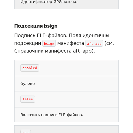
Идентификатор GPG-ключа.
Подсекция bsign
Подпись ELF-файлов. Поля идентичны
подсекции
манифеста
(см.
bsign
aft-app
Справочник манифеста aft-app
).
enabled
булево
false
Включить подпись ELF-файлов.