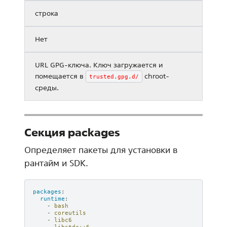
строка
Нет
URL GPG-ключа. Ключ загружается и
помещается в
chroot-
trusted.gpg.d/
среды.
Секция packages
Определяет пакеты для установки в
рантайм и SDK.
packages
:
runtime
:
-
bash
-
coreutils
-
libc6
-
libstdc++6