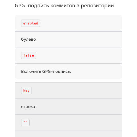
GPG-подпись коммитов в репозитории.
enabled
булево
false
Включить GPG-подпись.
key
строка
""