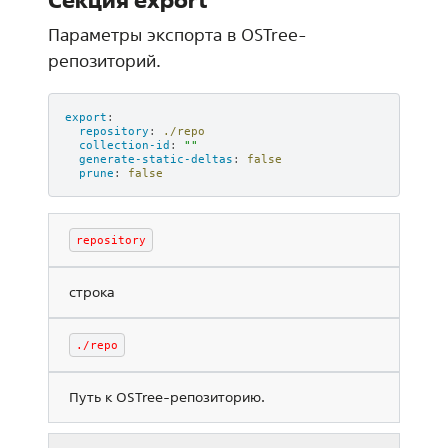
Секция export
Параметры экспорта в OSTree-
репозиторий.
export
:
repository
:
./repo
collection-id
:
""
generate-static-deltas
:
false
prune
:
false
repository
строка
./repo
Путь к OSTree-репозиторию.