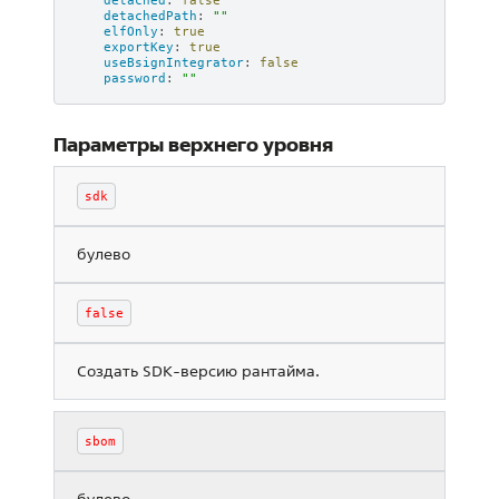
detachedPath
:
""
elfOnly
:
true
exportKey
:
true
useBsignIntegrator
:
false
password
:
""
Параметры верхнего уровня
sdk
булево
false
Создать SDK-версию рантайма.
sbom
булево