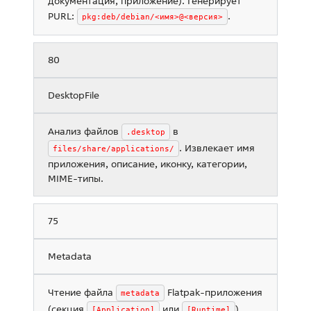
документация, приложение). Генерирует
PURL:
.
pkg:deb/debian/<имя>@<версия>
80
DesktopFile
Анализ файлов
в
.desktop
. Извлекает имя
files/share/applications/
приложения, описание, иконку, категории,
MIME-типы.
75
Metadata
Чтение файла
Flatpak-приложения
metadata
(секция
или
).
[Application]
[Runtime]