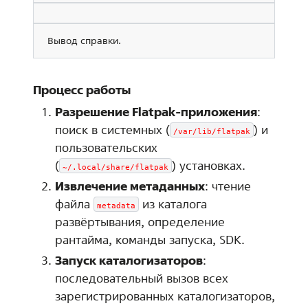
Вывод справки.
Процесс работы
Разрешение Flatpak-приложения
:
поиск в системных (
) и
/var/lib/flatpak
пользовательских
(
) установках.
~/.local/share/flatpak
Извлечение метаданных
: чтение
файла
из каталога
metadata
развёртывания, определение
рантайма, команды запуска, SDK.
Запуск каталогизаторов
:
последовательный вызов всех
зарегистрированных каталогизаторов,