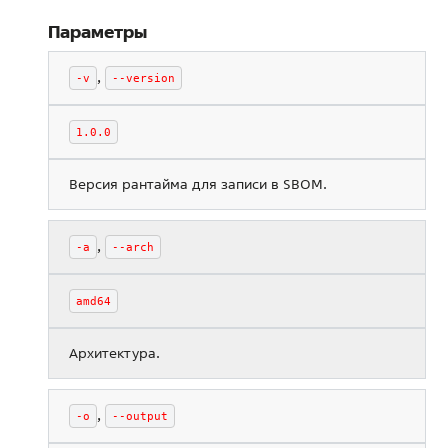
Параметры
,
-v
--version
1.0.0
Версия рантайма для записи в SBOM.
,
-a
--arch
amd64
Архитектура.
,
-o
--output