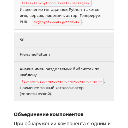
.
files/lib/python3.*/site-packages/
Извлечение метаданных Python-пакетов:
имя, версия, лицензия, автор. Генерирует
PURL:
.
pkg:pypi/<имя>@<версия>
50
FilenamePattern
Анализ имён разделяемых библиотек по
шаблону
.
lib<имя>.so.<мажорная>.<минорная>.<патч>
Наименее точный каталогизатор
(эвристический).
Объединение компонентов
При обнаружении компонента с одним и