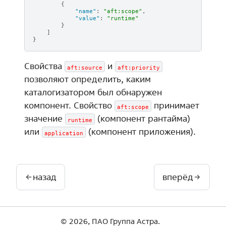
{
"name"
:
"aft:scope"
,
"value"
:
"runtime"
}
]
}
Свойства
и
aft:source
aft:priority
позволяют определить, каким
каталогизатором был обнаружен
компонент. Свойство
принимает
aft:scope
значение
(компонент рантайма)
runtime
или
(компонент приложения).
application
назад
вперёд
© 2026, ПАО Группа Астра.