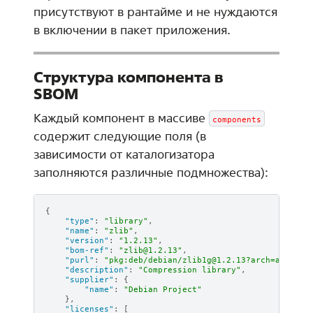
присутствуют в рантайме и не нуждаются
в включении в пакет приложения.
Структура компонента в
SBOM
Каждый компонент в массиве
components
содержит следующие поля (в
зависимости от каталогизатора
заполняются различные подмножества):
{
"type"
:
"library"
,
"name"
:
"zlib"
,
"version"
:
"1.2.13"
,
"bom-ref"
:
"zlib@1.2.13"
,
"purl"
:
"pkg:deb/debian/zlib1g@1.2.13?arch=amd64"
,
"description"
:
"Compression library"
,
"supplier"
:
{
"name"
:
"Debian Project"
},
"licenses"
:
[