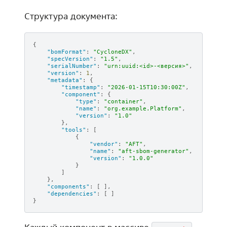
Структура документа:
{
"bomFormat"
:
"CycloneDX"
,
"specVersion"
:
"1.5"
,
"serialNumber"
:
"urn:uuid:<id>-<версия>"
,
"version"
:
1
,
"metadata"
:
{
"timestamp"
:
"2026-01-15T10:30:00Z"
,
"component"
:
{
"type"
:
"container"
,
"name"
:
"org.example.Platform"
,
"version"
:
"1.0"
},
"tools"
:
[
{
"vendor"
:
"AFT"
,
"name"
:
"aft-sbom-generator"
,
"version"
:
"1.0.0"
}
]
},
"components"
:
[
],
"dependencies"
:
[
]
}