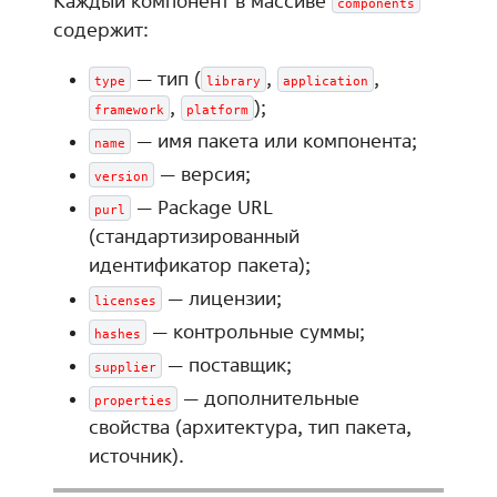
Каждый компонент в массиве
components
содержит:
— тип (
,
,
type
library
application
,
);
framework
platform
— имя пакета или компонента;
name
— версия;
version
— Package URL
purl
(стандартизированный
идентификатор пакета);
— лицензии;
licenses
— контрольные суммы;
hashes
— поставщик;
supplier
— дополнительные
properties
свойства (архитектура, тип пакета,
источник).