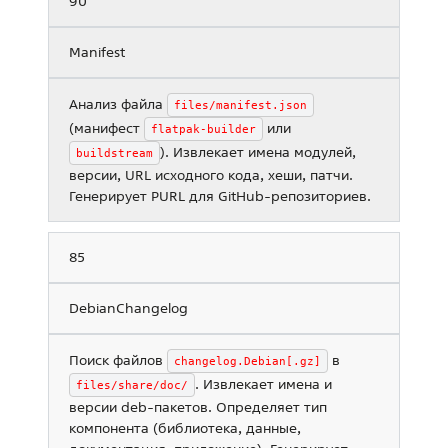
90
Manifest
Анализ файла
files/manifest.json
(манифест
или
flatpak-builder
). Извлекает имена модулей,
buildstream
версии, URL исходного кода, хеши, патчи.
Генерирует PURL для GitHub-репозиториев.
85
DebianChangelog
Поиск файлов
в
changelog.Debian[.gz]
. Извлекает имена и
files/share/doc/
версии deb-пакетов. Определяет тип
компонента (библиотека, данные,