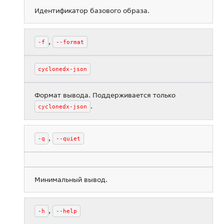
Идентификатор базового образа.
,
-f
--format
cyclonedx-json
Формат вывода. Поддерживается только
.
cyclonedx-json
,
-q
--quiet
Минимальный вывод.
,
-h
--help