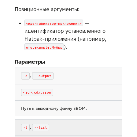
Позиционные аргументы:
—
<идентификатор-приложения>
идентификатор установленного
Flatpak-приложения (например,
).
org.example.MyApp
Параметры
,
-o
--output
<id>.cdx.json
Путь к выходному файлу SBOM.
,
-l
--list