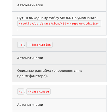
Автоматически
Путь к выходному файлу SBOM. По умолчанию:
<rootfs>/usr/share/sbom/<id>-<версия>.cdx.json
.
,
-d
--description
Автоматически
Описание рантайма (определяется из
идентификатора).
,
-b
--base-image
Автоматически