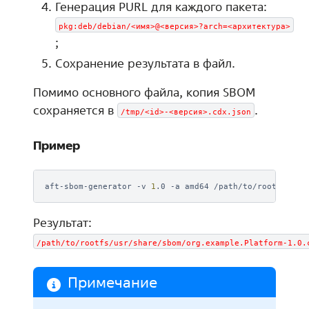
Генерация PURL для каждого пакета:
pkg:deb/debian/<имя>@<версия>?arch=<архитектура>
;
Сохранение результата в файл.
Помимо основного файла, копия SBOM
сохраняется в
.
/tmp/<id>-<версия>.cdx.json
Пример
aft-sbom-generator
-v
1
.0
-a
amd64
/path/to/rootfs
Результат:
/path/to/rootfs/usr/share/sbom/org.example.Platform-1.0.
Примечание