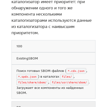
каталогизатор имеет приоритет: при
обнаружении одного и того же
компонента несколькими
каталогизаторами используются данные
из каталогизатора с наивысшим
приоритетом.
100
ExistingSBOM
Поиск готовых SBOM-файлов (
,
*.cdx.json
) в каталогах
,
*.spdx.json
files/
,
.
files/share/sbom/
files/usr/share/sbom/
Загружает все компоненты из найденных
SBOM.