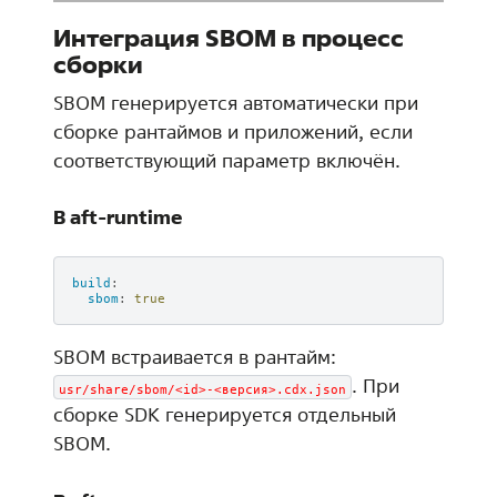
Интеграция SBOM в процесс
сборки
SBOM генерируется автоматически при
сборке рантаймов и приложений, если
соответствующий параметр включён.
В aft-runtime
build
:
sbom
:
true
SBOM встраивается в рантайм:
. При
usr/share/sbom/<id>-<версия>.cdx.json
сборке SDK генерируется отдельный
SBOM.