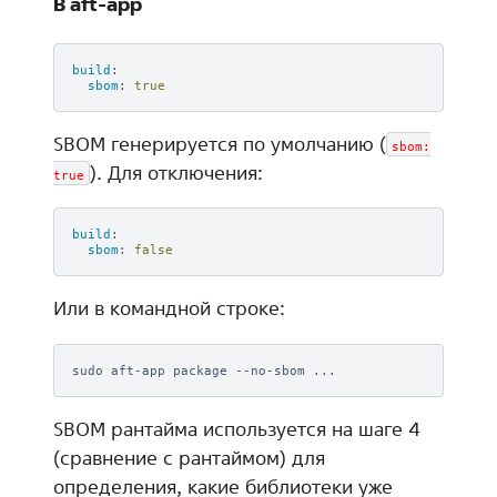
В aft-app
build
:
sbom
:
true
SBOM генерируется по умолчанию (
sbom:
). Для отключения:
true
build
:
sbom
:
false
Или в командной строке:
sudo
aft-app
package
--no-sbom
SBOM рантайма используется на шаге 4
(сравнение с рантаймом) для
определения, какие библиотеки уже